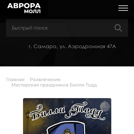
г. Самара, ул. Аэродромная 47А
Главная
Развлечения
Мастерская праздников Билли Тодд